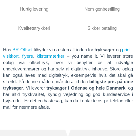
Hurtig levering
Nem genbestilling
Kvalitetstrykkeri
Sikker betaling
Hos
BR Offset
tilbyder vi næsten alt inden for
tryksager
og
print
–
visitkort
,
flyers
,
klistermærker
– you name it. Vi leverer store
oplag via offsettryk, hvor vi benytter os af udvalgte
underleverandører og har selv al digitaltryk inhouse. Store oplag
kan også laves med digitaltryk, eksempelvis hvis det skal gå
stærkt. På denne måde opnår du altid den
billigste pris på dine
tryksager
. Vi leverer
tryksager i Odense og hele Danmark
, og
har altid trykkvalitet, kyndig vejledning og god kundeservice i
højsædet. Er det en hastesag, kan du kontakte os pr. telefon eller
mail for nærmere aftale.