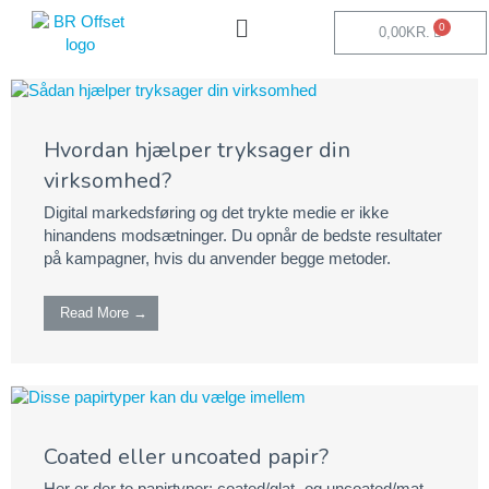
0,00
KR.
Hvordan hjælper tryksager din
virksomhed?
Digital markedsføring og det trykte medie er ikke
hinandens modsætninger. Du opnår de bedste resultater
på kampagner, hvis du anvender begge metoder.
Read More →
Coated eller uncoated papir?
Her er der to papirtyper: coated/glat- og uncoated/mat