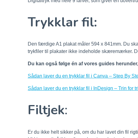
Digitaltryk med hele 9 farver, som giver en uovertruf
Trykklar fil:
Den færdige A1 plakat måler 594 x 841mm. Du skal 
trykfiler til plakater ikke indeholde skæremærker. D
Du kan også følge én af vores guides herunder, og
Sådan laver du en trykklar fil i Canva – Step By S
Sådan laver du en trykklar fil i InDesign – Trin for t
Filtjek
:
Er du ikke helt sikker på, om du har lavet din fil rigt