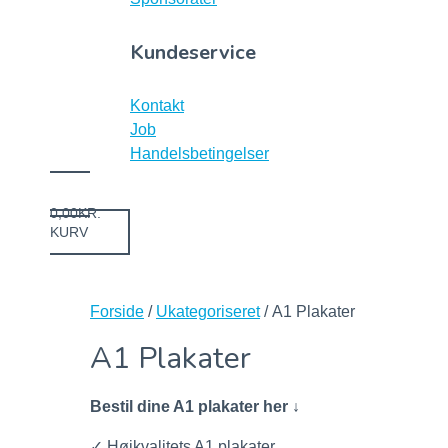
Kundeservice
Kontakt
Job
Handelsbetingelser
0,00
KR.
KURV
Forside
/
Ukategoriseret
/ A1 Plakater
A1 Plakater
Bestil dine A1 plakater her ↓
✓ Højkvalitets A1 plakater