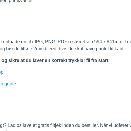
fen printkvalitet
uploade en fil (JPG, PNG, PDF) i størrelsen 594 x 841mm. I mod
og bør du tilføje 2mm bleed, hvis du skal have printet til kant.
 sikre at du laver en korrekt trykklar fil fra start:
tep
rin guide
igt? Lad os lave et gratis filtjek inden du bestiller. Når vi udfører