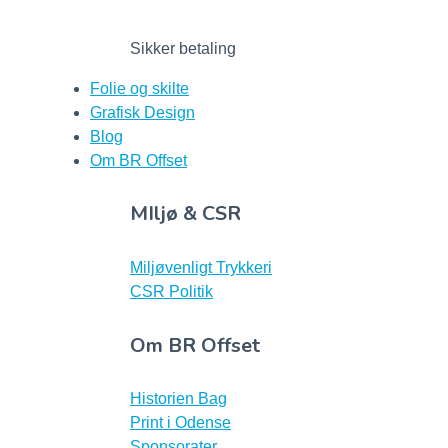
Sikker betaling
Folie og skilte
Grafisk Design
Blog
Om BR Offset
MIljø & CSR
Miljøvenligt Trykkeri
CSR Politik
Om BR Offset
Historien Bag
Print i Odense
Sponsorater