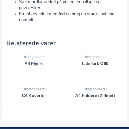
Sæt manillamærket på poser, emballage og
gaveæsker
Fremhæv tekst med
fed
og brug en større font end
normalt
Relaterede varer
Ukategoriseret
Ukategoriseret
A4 Flyers
Labelark Ø60
Ukategoriseret
Ukategoriseret
C4 Kuverter
A4 Foldere (2-fløjet)