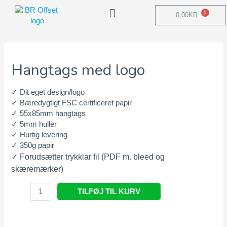
0,00
KR.
Hangtags med logo
✓ Dit eget design/logo
✓ Bæredygtigt FSC certificeret papir
✓ 55x85mm hangtags
✓ 5mm huller
✓ Hurtig levering
✓ 350g papir
✓ Forudsætter trykklar fil (PDF m. bleed og
skæremærker)
TILFØJ TIL KURV