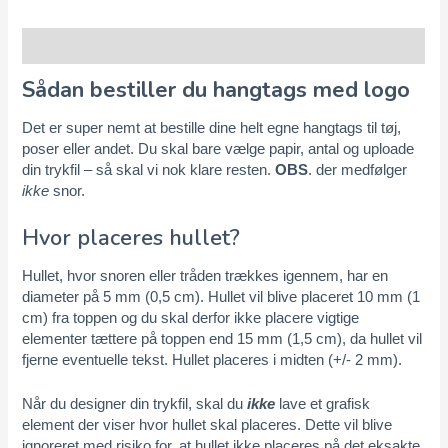
Beskrivelse
Sådan bestiller du hangtags med logo
Det er super nemt at bestille dine helt egne hangtags til tøj,
poser eller andet. Du skal bare vælge papir, antal og uploade
din trykfil – så skal vi nok klare resten.
OBS
. der medfølger
ikke
snor.
Hvor placeres hullet?
Hullet, hvor snoren eller tråden trækkes igennem, har en
diameter på 5 mm (0,5 cm). Hullet vil blive placeret 10 mm (1
cm) fra toppen og du skal derfor ikke placere vigtige
elementer tættere på toppen end 15 mm (1,5 cm), da hullet vil
fjerne eventuelle tekst. Hullet placeres i midten (+/- 2 mm).
Når du designer din trykfil, skal du
ikke
lave et grafisk
element der viser hvor hullet skal placeres. Dette vil blive
ignoreret med risiko for, at hullet ikke placeres på det eksakte